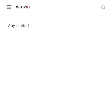
Any limits ?
dow)
ow)